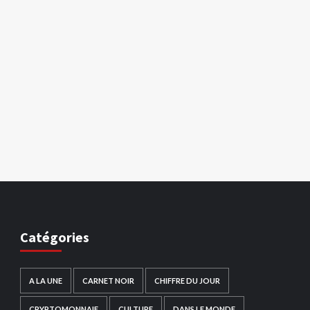
Catégories
A LA UNE
CARNET NOIR
CHIFFRE DU JOUR
CRYPTOMONNAIE
CULTURE
DANS LE MONDE