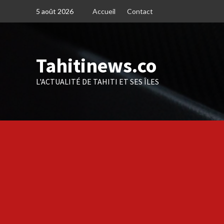
Skip
5 août 2026
Accueil
Contact
to
content
Tahitinews.co
L'ACTUALITÉ DE TAHITI ET SES ÎLES