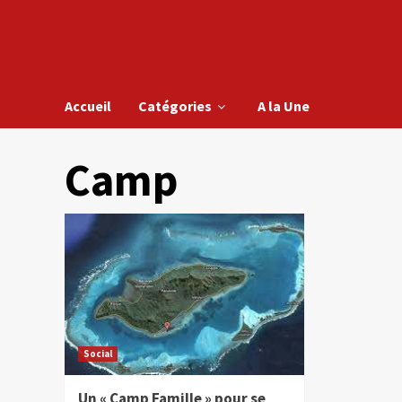
Accueil
Catégories
A la Une
Camp
Social
Un « Camp Famille » pour se