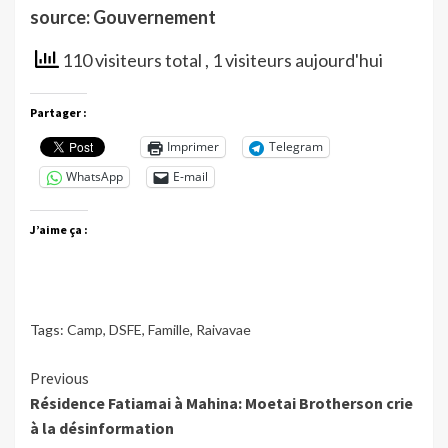
source: Gouvernement
110 visiteurs total
, 1 visiteurs aujourd'hui
Partager :
Imprimer
Telegram
WhatsApp
E-mail
J’aime ça :
Tags:
Camp
,
DSFE
,
Famille
,
Raivavae
Continue
Previous
Résidence Fatiamai à Mahina: Moetai Brotherson crie
Reading
à la désinformation