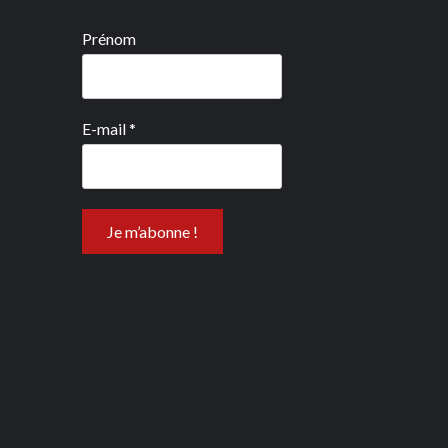
Prénom
E-mail
*