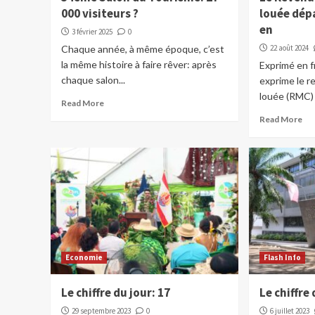
000 visiteurs ?
louée dépa
en
3 février 2025
0
Chaque année, à même époque, c’est
22 août 2024
la même histoire à faire rêver: après
Exprimé en f
chaque salon...
exprime le 
louée (RMC) 
Read More
Read More
Economie
Flash Info
Le chiffre du jour: 17
Le chiffre
29 septembre 2023
0
6 juillet 2023