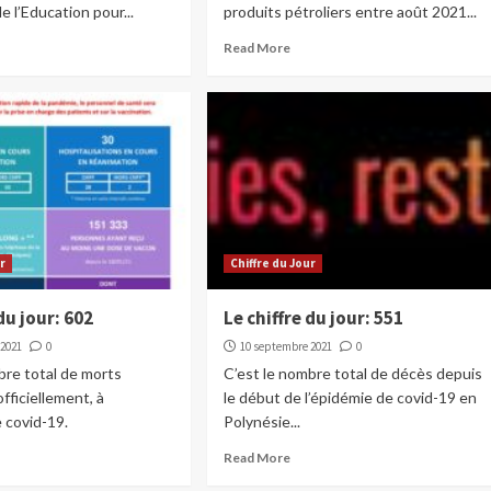
e l’Education pour...
produits pétroliers entre août 2021...
Read More
ur
Chiffre du Jour
du jour: 602
Le chiffre du jour: 551
 2021
0
10 septembre 2021
0
bre total de morts
C’est le nombre total de décès depuis
fficiellement, à
le début de l’épidémie de covid-19 en
e covid-19.
Polynésie...
Read More