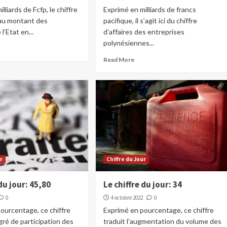
lliards de Fcfp, le chiffre
Exprimé en milliards de francs
au montant des
pacifique, il s’agit ici du chiffre
l’Etat en...
d’affaires des entreprises
polynésiennes...
Read More
ur
Chiffre du Jour
 du jour: 45,80
Le chiffre du jour: 34
0
4 octobre 2022
0
ourcentage, ce chiffre
Exprimé en pourcentage, ce chiffre
egré de participation des
traduit l’augmentation du volume des