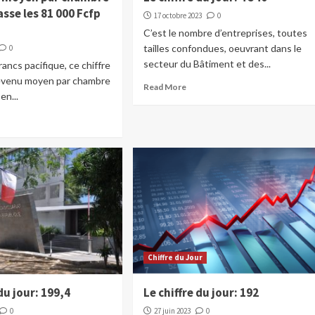
sse les 81 000 Fcfp
17 octobre 2023
0
C’est le nombre d’entreprises, toutes
tailles confondues, oeuvrant dans le
0
secteur du Bâtiment et des...
rancs pacifique, ce chiffre
revenu moyen par chambre
Read More
en...
Chiffre du Jour
 du jour: 199,4
Le chiffre du jour: 192
0
27 juin 2023
0