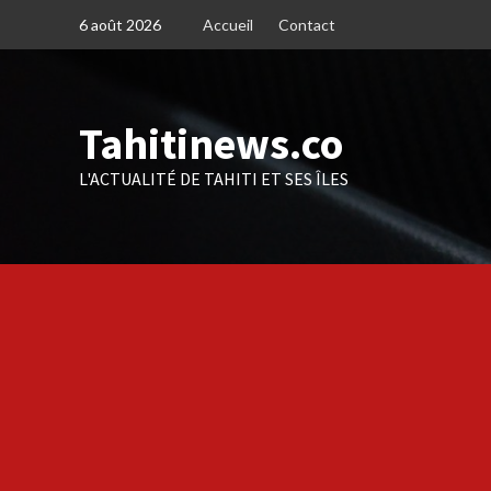
Skip
6 août 2026
Accueil
Contact
to
content
Tahitinews.co
L'ACTUALITÉ DE TAHITI ET SES ÎLES