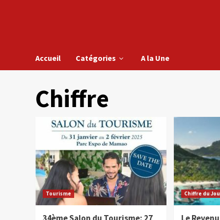
Accueil
Catégories
A la Une
Chiffre
Tourisme
Chiffre du Jo
34ème Salon du Tourisme: 27
Le Revenu