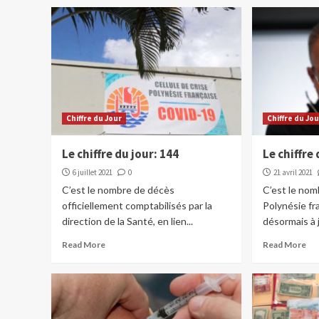
Chiffre du Jour
Chiffre du Jo
Le chiffre du jour: 144
Le chiffre 
6 juillet 2021
0
21 avril 2021
C’est le nombre de décès
C’est le no
officiellement comptabilisés par la
Polynésie fr
direction de la Santé, en lien...
désormais à 
Read More
Read More