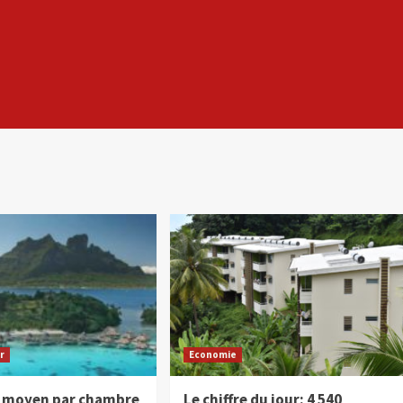
ur
Economie
 moyen par chambre
Le chiffre du jour: 4 540