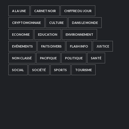
A LA UNE
CARNET NOIR
CHIFFRE DU JOUR
CRYPTOMONNAIE
CULTURE
DANS LE MONDE
ECONOMIE
EDUCATION
ENVIRONNEMENT
EVÉNEMENTS
FAITS DIVERS
FLASH INFO
JUSTICE
NON CLASSÉ
PACIFIQUE
POLITIQUE
SANTÉ
SOCIAL
SOCIÉTÉ
SPORTS
TOURISME