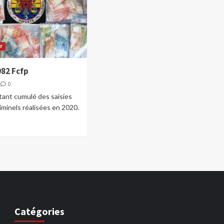
ur
982 Fcfp
0
tant cumulé des saisies
riminels réalisées en 2020.
Catégories