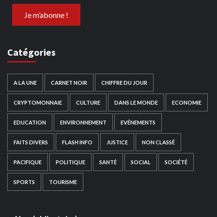
Catégories
A LA UNE
CARNET NOIR
CHIFFRE DU JOUR
CRYPTOMONNAIE
CULTURE
DANS LE MONDE
ECONOMIE
EDUCATION
ENVIRONNEMENT
EVÉNEMENTS
FAITS DIVERS
FLASH INFO
JUSTICE
NON CLASSÉ
PACIFIQUE
POLITIQUE
SANTÉ
SOCIAL
SOCIÉTÉ
SPORTS
TOURISME