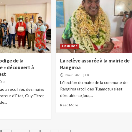
Flash Info
odige de la
La relève assurée à la mairie de
e » découvert à
Rangiroa
est
30 avril 2021
0
0
L’élection du maire de la commune de
Rangiroa (atoll des Tuamotu) s’est
fao a reçu hier, des mains
déroulée ce jour,...
rateur d’Etat, Guy Fitzer,
de...
Read More