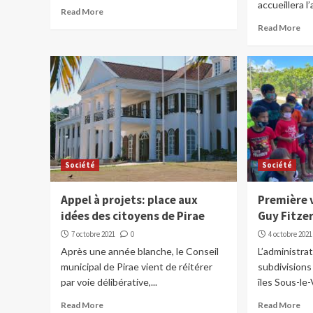
accueillera l
Read More
Read More
Société
Société
Appel à projets: place aux
Première v
idées des citoyens de Pirae
Guy Fitzer
7 octobre 2021
0
4 octobre 2021
Après une année blanche, le Conseil
L’administra
municipal de Pirae vient de réitérer
subdivisions
par voie délibérative,...
îles Sous-le-
Read More
Read More