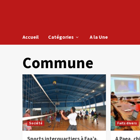
Accueil
Catégories
A la Une
Commune
Société
Faits divers
Sports interquartiers à Faa’a,
A Paea, ch