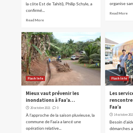
organise sam
la côte Est de Tahiti), Philip Schyle, a
confirmé...
Read More
Read More
Flash Info
Flash Info
Mieux vaut prévenir les
Les servic
inondations à Faa’a…
rencontre
Faa’a
20 octobre 2021
0
À l’approche de la saison pluvieuse, la
14 octobre 202
commune de Faa’a a lancé une
Besoin d’aid
opération relative...
démarches ad