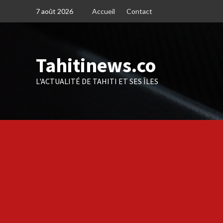
Skip
7 août 2026
Accueil
Contact
to
content
Tahitinews.co
L'ACTUALITÉ DE TAHITI ET SES ÎLES