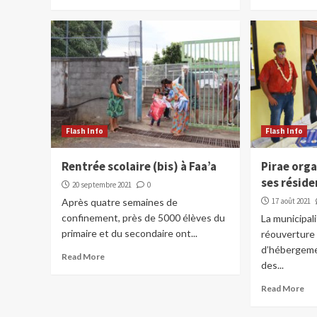
Flash Info
Flash Info
Rentrée scolaire (bis) à Faa’a
Pirae orga
ses réside
20 septembre 2021
0
Après quatre semaines de
17 août 2021
confinement, près de 5000 élèves du
La municipali
primaire et du secondaire ont...
réouverture
d’hébergeme
Read More
des...
Read More