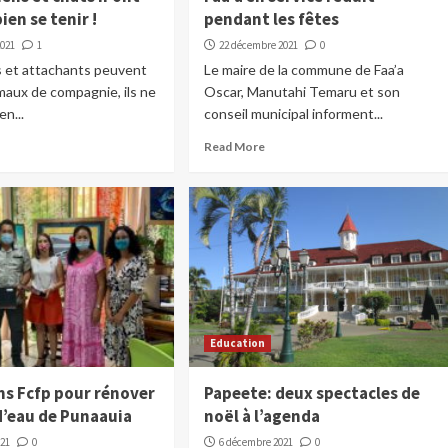
ien se tenir !
pendant les fêtes
2021
1
22 décembre 2021
0
s et attachants peuvent
Le maire de la commune de Faa’a
maux de compagnie, ils ne
Oscar, Manutahi Temaru et son
en...
conseil municipal informent...
Read More
Education
ns Fcfp pour rénover
Papeete: deux spectacles de
d’eau de Punaauia
noël à l’agenda
021
0
6 décembre 2021
0