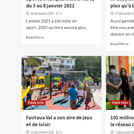
du 3 au 8 janvier 2022
plus qu’à b
28 décembre 2021
0
27 décembre 
L’année 2021 a été riche en
Aussi gentil
sport. 2022 va l’être encore plus.
être nos ani
doivent en ri
Read More
Read More
Flash Info
Flash Info
Fautaua Val a son aire de jeux
101 millio
et de loisir
le réseau 
15 décembre 2021
0
7 décembre 2