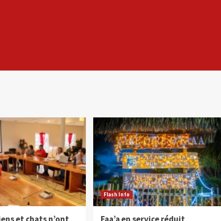
Flash Info
iens et chats n’ont
Faa’a en service réduit