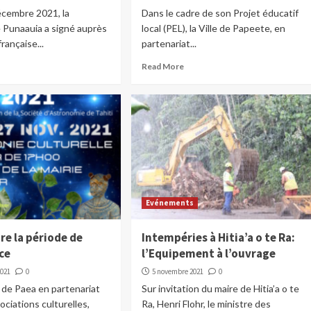
écembre 2021, la
Dans le cadre de son Projet éducatif
Punaauia a signé auprès
local (PEL), la Ville de Papeete, en
rançaise...
partenariat...
Read More
Evénements
re la période de
Intempéries à Hitia’a o te Ra:
ce
l’Equipement à l’ouvrage
2021
0
5 novembre 2021
0
de Paea en partenariat
Sur invitation du maire de Hitia’a o te
ociations culturelles,
Ra, Henri Flohr, le ministre des