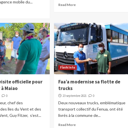
’agence mobile du...
Read More
Flash Info
isite officielle pour
Faa’a modernise sa flotte de
 à Maiao
trucks
0
23 septembre 2021
0
teur, chef des
Deux nouveaux trucks, emblématique
 des îles du Vent et des
transport collectif du Fenua, ont été
Vent, Guy Fitzer, s’est...
livrés à la commune de...
Read More