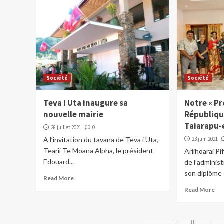
Société
Société
Teva i Uta inaugure sa
Notre « Pr
nouvelle mairie
Républiqu
Taiarapu-
28 juillet 2021
0
A l’invitation du tavana de Teva i Uta,
23 juin 2021
Tearii Te Moana Alpha, le président
Ariihoarai Pi
Edouard...
de l’administ
son diplôme 
Read More
Read More