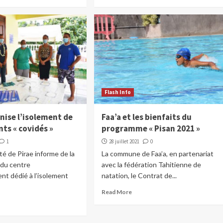
Flash Info
nise l’isolement de
Faa’a et les bienfaits du
nts « covidés »
programme « Pisan 2021 »
1
28 juillet 2021
0
té de Pirae informe de la
La commune de Faa’a, en partenariat
 du centre
avec la fédération Tahitienne de
nt dédié à l’isolement
natation, le Contrat de...
Read More