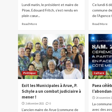
Lundi matin, le président et maire de
Ce lundi 6 d
Pirae, Edouard Fritch, s’est rendu en
commune de 
plein cœur...
de l’Agence f
Read More
Read More
Politique
Culture
Exit les Municipales à Arue, P.
Paea célèb
Schyle a un combat judiciaire à
l’abondan
mener !
24 novembre 
2 décembre 2021
0
La commune 
avec des ass
L’ancien maire de Arue (commune de