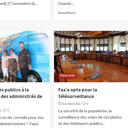
edi 27 novembre (à...
Grands...
Read More
Flash Info
es publics à la
Faa’a opte pour la
 des administrés de
télésurveillance
8 octobre 2021
0
1
0
La sécurité de la population, la
surveillance des voies de circulation
e ou de conseils pour vos
et des bâtiments publics...
ministratives ? Faa’a