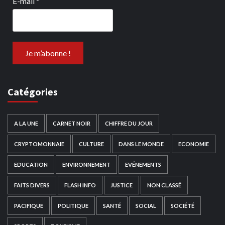
E-mail
*
Catégories
A LA UNE
CARNET NOIR
CHIFFRE DU JOUR
CRYPTOMONNAIE
CULTURE
DANS LE MONDE
ECONOMIE
EDUCATION
ENVIRONNEMENT
EVÉNEMENTS
FAITS DIVERS
FLASH INFO
JUSTICE
NON CLASSÉ
PACIFIQUE
POLITIQUE
SANTÉ
SOCIAL
SOCIÉTÉ