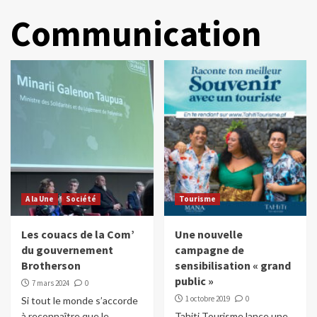
Communication
A la Une
Société
Tourisme
Les couacs de la Com’
Une nouvelle
du gouvernement
campagne de
Brotherson
sensibilisation « grand
public »
7 mars 2024
0
1 octobre 2019
0
Si tout le monde s’accorde
à reconnaître que le
Tahiti Tourisme lance une