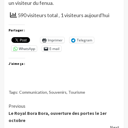
un visiteur du fenua.
590 visiteurs total
, 1 visiteurs aujourd'hui
Partager :
Imprimer
Telegram
WhatsApp
E-mail
J’aime ça :
Tags:
Communication
,
Souvenirs
,
Tourisme
Continue
Previous
Le Royal Bora Bora, ouverture des portes le 1er
Reading
octobre
Next