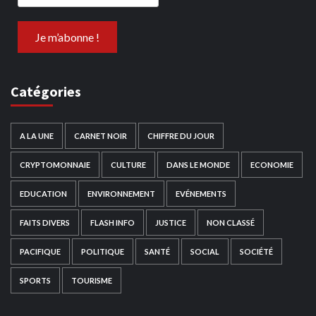
Catégories
A LA UNE
CARNET NOIR
CHIFFRE DU JOUR
CRYPTOMONNAIE
CULTURE
DANS LE MONDE
ECONOMIE
EDUCATION
ENVIRONNEMENT
EVÉNEMENTS
FAITS DIVERS
FLASH INFO
JUSTICE
NON CLASSÉ
PACIFIQUE
POLITIQUE
SANTÉ
SOCIAL
SOCIÉTÉ
SPORTS
TOURISME