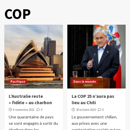
COP
Pacifique
Dans le monde
L’Australie reste
La COP 25 n’aura pas
« fidèle » au charbon
lieu au Chili
8 novembre 2021
0
30 octobre 2019
0
Une quarantaine de pays
Le gouvernement chilien,
se sont engagés à sortir du
aux prises avec une
charbon dans les
contestation sociale qui ne