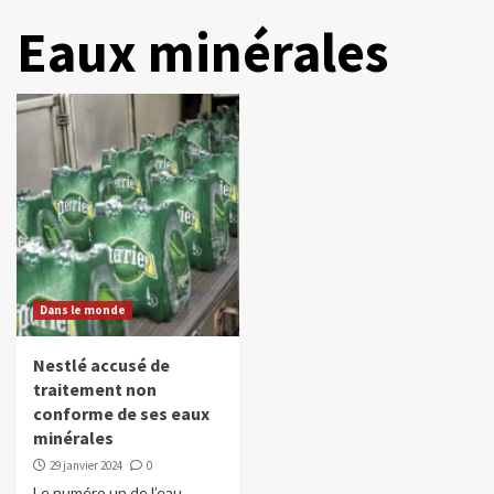
Eaux minérales
Dans le monde
Nestlé accusé de
traitement non
conforme de ses eaux
minérales
29 janvier 2024
0
Le numéro un de l’eau