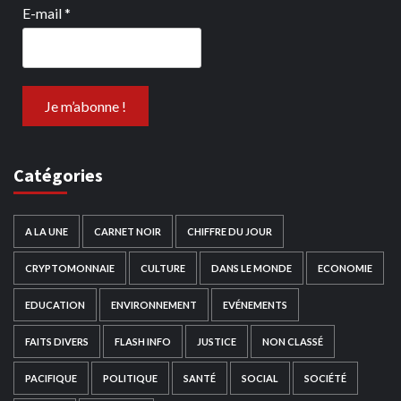
E-mail
*
Catégories
A LA UNE
CARNET NOIR
CHIFFRE DU JOUR
CRYPTOMONNAIE
CULTURE
DANS LE MONDE
ECONOMIE
EDUCATION
ENVIRONNEMENT
EVÉNEMENTS
FAITS DIVERS
FLASH INFO
JUSTICE
NON CLASSÉ
PACIFIQUE
POLITIQUE
SANTÉ
SOCIAL
SOCIÉTÉ