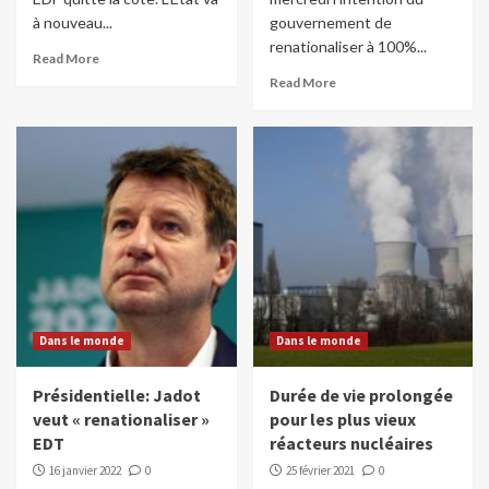
à nouveau...
gouvernement de
renationaliser à 100%...
Read More
Read More
Dans le monde
Dans le monde
Présidentielle: Jadot
Durée de vie prolongée
veut « renationaliser »
pour les plus vieux
EDT
réacteurs nucléaires
16 janvier 2022
0
25 février 2021
0