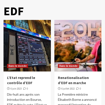
EDF
Dans le monde
Dans le monde
L’Etat reprend le
Renationalisation
contrôle d’EDF
d’EDF en marche
6 juin 2023
0
6 juillet 2022
0
Dix-huit ans après son
La Première ministre
introduction en Bourse,
Élisabeth Borne a annoncé
EDF quitte la cote. L’Etat va
mercredi l’intention du