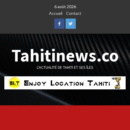
Skip
6 août 2026
to
Accueil
Contact
content
Facebook
Twitter
Tahitinews.co
L'ACTUALITÉ DE TAHITI ET SES ÎLES