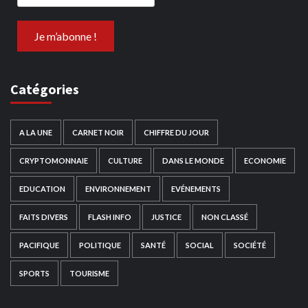
Catégories
A LA UNE
CARNET NOIR
CHIFFRE DU JOUR
CRYPTOMONNAIE
CULTURE
DANS LE MONDE
ECONOMIE
EDUCATION
ENVIRONNEMENT
EVÉNEMENTS
FAITS DIVERS
FLASH INFO
JUSTICE
NON CLASSÉ
PACIFIQUE
POLITIQUE
SANTÉ
SOCIAL
SOCIÉTÉ
SPORTS
TOURISME