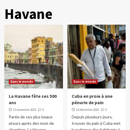
Havane
Dans le monde
Dans le monde
La Havane fête ses 500
Cuba en proie à une
ans
pénurie de pain
15 novembre 2019
0
14 décembre 2018
0
Parée de ses plus beaux
Depuis plusieurs jours,
atours après des mois de
trouver du pain à Cuba met
chantiers, La Havane,
la patience des habitants à