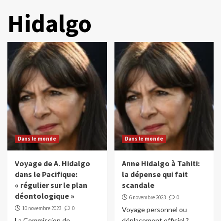
Hidalgo
Dans le monde
Dans le monde
Voyage de A. Hidalgo
Anne Hidalgo à Tahiti:
dans le Pacifique:
la dépense qui fait
« régulier sur le plan
scandale
déontologique »
6 novembre 2023
0
10 novembre 2023
0
Voyage personnel ou
La Commission de
déplacement officiel ?