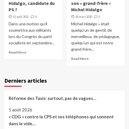
Hidalgo, candidate du
son « grand-frère »
PS ?
Michel Hidalgo
15 août 2021
0
26 mars 2020
0
Dans une motion qu’il
Michel Hidalgo « était
soumettra aux militants
quelqu’un de gentil, de
lors du Congrès du parti
merveilleux, de pédagogue,
socialiste en septembre...
quelqu’un qui est notre
grand frère...
Read More
Read More
Derniers articles
Réforme des Taxis: surtout, pas de vagues…
5 août 2026
« CDG » contre la CPS et ses téléphones qui sonnent
dans le vide…