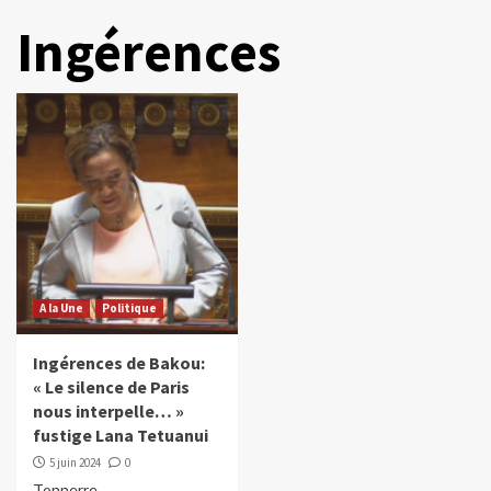
Ingérences
A la Une
Politique
Ingérences de Bakou:
« Le silence de Paris
nous interpelle… »
fustige Lana Tetuanui
5 juin 2024
0
Tonnerre