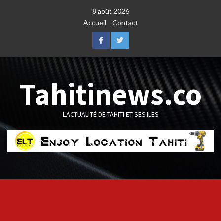
Skip
8 août 2026
to
Accueil
Contact
content
Facebook
Twitter
Tahitinews.co
L'ACTUALITÉ DE TAHITI ET SES ÎLES