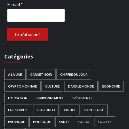
E-mail
*
Catégories
A LA UNE
CARNET NOIR
CHIFFRE DU JOUR
CRYPTOMONNAIE
CULTURE
DANS LE MONDE
ECONOMIE
EDUCATION
ENVIRONNEMENT
EVÉNEMENTS
FAITS DIVERS
FLASH INFO
JUSTICE
NON CLASSÉ
PACIFIQUE
POLITIQUE
SANTÉ
SOCIAL
SOCIÉTÉ