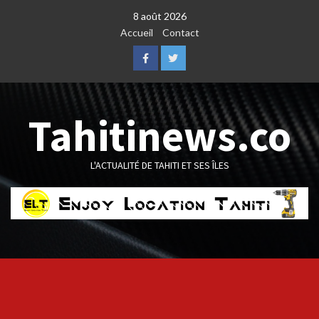
Skip
8 août 2026
to
Accueil
Contact
content
Facebook
Twitter
Tahitinews.co
L'ACTUALITÉ DE TAHITI ET SES ÎLES