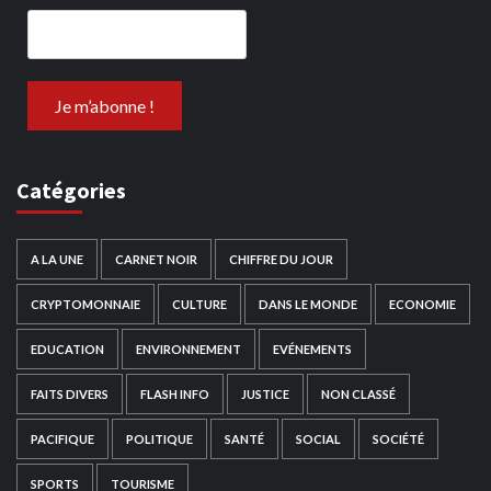
Catégories
A LA UNE
CARNET NOIR
CHIFFRE DU JOUR
CRYPTOMONNAIE
CULTURE
DANS LE MONDE
ECONOMIE
EDUCATION
ENVIRONNEMENT
EVÉNEMENTS
FAITS DIVERS
FLASH INFO
JUSTICE
NON CLASSÉ
PACIFIQUE
POLITIQUE
SANTÉ
SOCIAL
SOCIÉTÉ
SPORTS
TOURISME