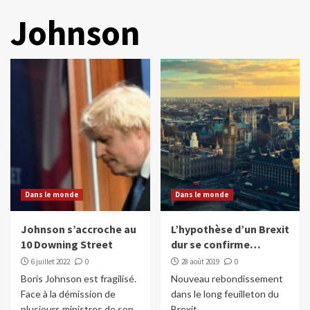
Johnson
Dans le monde
Dans le monde
Johnson s’accroche au
L’hypothèse d’un Brexit
10 Downing Street
dur se confirme…
6 juillet 2022
0
28 août 2019
0
Boris Johnson est fragilisé.
Nouveau rebondissement
Face à la démission de
dans le long feuilleton du
plusieurs ministres de son
Brexit.