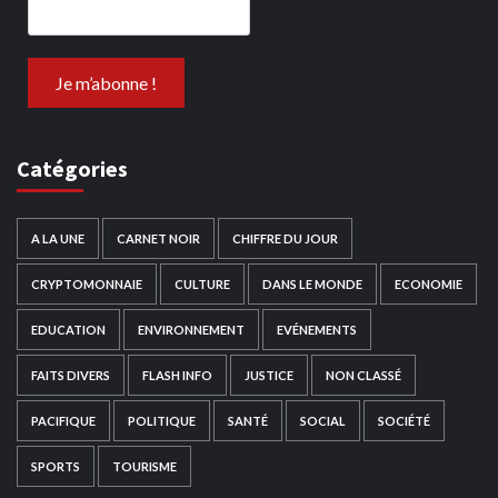
Catégories
A LA UNE
CARNET NOIR
CHIFFRE DU JOUR
CRYPTOMONNAIE
CULTURE
DANS LE MONDE
ECONOMIE
EDUCATION
ENVIRONNEMENT
EVÉNEMENTS
FAITS DIVERS
FLASH INFO
JUSTICE
NON CLASSÉ
PACIFIQUE
POLITIQUE
SANTÉ
SOCIAL
SOCIÉTÉ
SPORTS
TOURISME