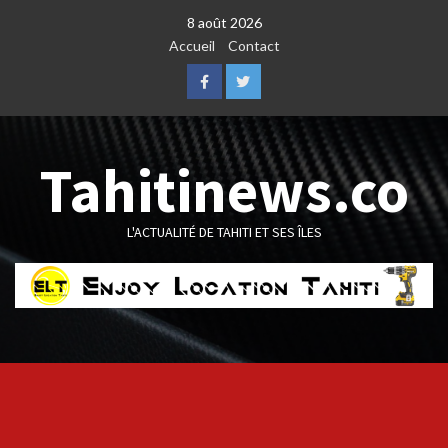
Skip
8 août 2026
to
Accueil
Contact
content
Facebook
Twitter
Tahitinews.co
L'ACTUALITÉ DE TAHITI ET SES ÎLES