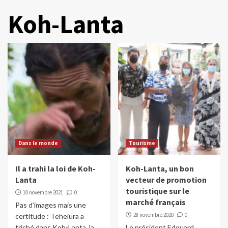
Koh-Lanta
Dans le monde
Tourisme
Il a trahi la loi de Koh-
Koh-Lanta, un bon
Lanta
vecteur de promotion
touristique sur le
10 novembre 2021
0
marché français
Pas d’images mais une
28 novembre 2020
0
certitude : Teheiura a
triché dans Koh-Lanta, la
Le président Edouard