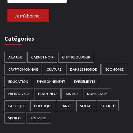
Catégories
A LA UNE
CARNET NOIR
CHIFFRE DU JOUR
CRYPTOMONNAIE
CULTURE
DANS LE MONDE
ECONOMIE
EDUCATION
ENVIRONNEMENT
EVÉNEMENTS
FAITS DIVERS
FLASH INFO
JUSTICE
NON CLASSÉ
PACIFIQUE
POLITIQUE
SANTÉ
SOCIAL
SOCIÉTÉ
SPORTS
TOURISME