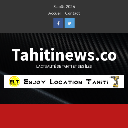
Skip
8 août 2026
to
Accueil
Contact
content
Facebook
Twitter
Tahitinews.co
L'ACTUALITÉ DE TAHITI ET SES ÎLES