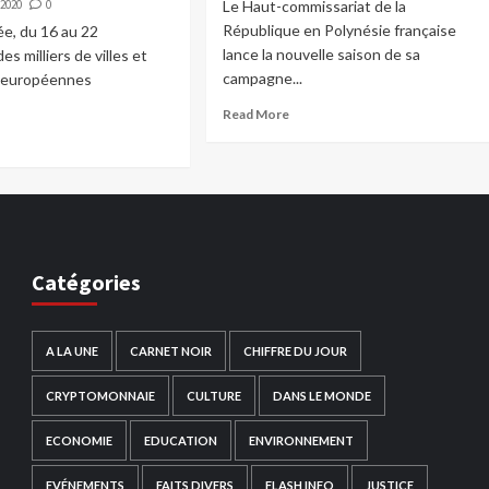
 2020
0
Le Haut-commissariat de la
République en Polynésie française
e, du 16 au 22
lance la nouvelle saison de sa
s milliers de villes et
campagne...
s européennes
Read More
Catégories
A LA UNE
CARNET NOIR
CHIFFRE DU JOUR
CRYPTOMONNAIE
CULTURE
DANS LE MONDE
ECONOMIE
EDUCATION
ENVIRONNEMENT
EVÉNEMENTS
FAITS DIVERS
FLASH INFO
JUSTICE