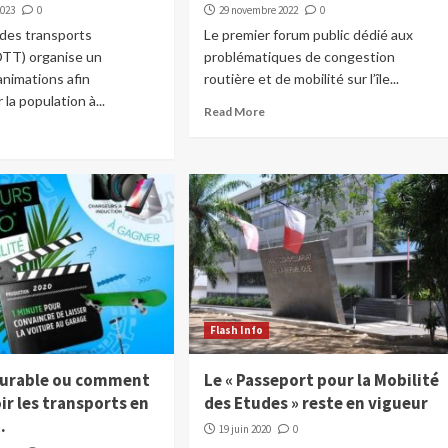
2023
0
29 novembre 2022
0
 des transports
Le premier forum public dédié aux
DTT) organise un
problématiques de congestion
nimations afin
routière et de mobilité sur l’île...
la population à...
Read More
Flash Info
durable ou comment
Le « Passeport pour la Mobilité
r les transports en
des Etudes » reste en vigueur
…
19 juin 2020
0