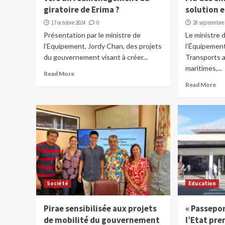
giratoire de Erima ?
solution 
17 octobre 2024
0
28 septembre
Présentation par le ministre de
Le ministre 
l’Equipement, Jordy Chan, des projets
l’Équipement
du gouvernement visant à créer...
Transports a
maritimes,...
Read More
Read More
Société
Education
Pirae sensibilisée aux projets
« Passepor
de mobilité du gouvernement
l’Etat pr