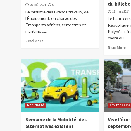
du billet 
26 août 2024
0
Le ministre des Grands travaux, de
17 mars 2024
l’Équipement, en charge des
Le haut-comm
Transports aériens, terrestres et
République, 
maritimes,...
Polynésie fr
cadre du...
Read More
Read More
Non classé
Environneme
Semaine de la Mobilité: des
Vive l’éco
alternatives existent
septembre