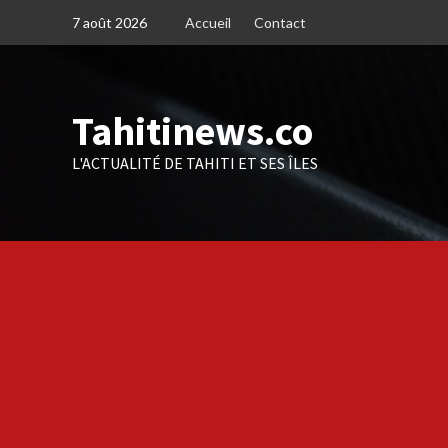
Skip
7 août 2026
Accueil
Contact
to
content
Tahitinews.co
L'ACTUALITÉ DE TAHITI ET SES ÎLES