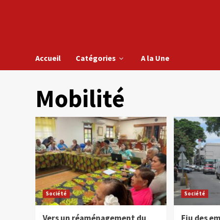
Accueil
Catégories
A la Une
Mobilité
Société
Société
Vers un réaménagement du
Fiu des em