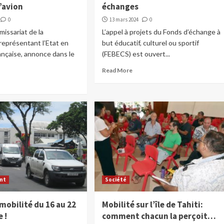
d’avion
échanges
0
13 mars 2024
0
issariat de la
L’appel à projets du Fonds d’échange à
représentant l’Etat en
but éducatif, culturel ou sportif
ançaise, annonce dans le
(FEBECS) est ouvert...
Read More
nt
Société
-mobilité du 16 au 22
Mobilité sur l’île de Tahiti:
 !
comment chacun la perçoit…