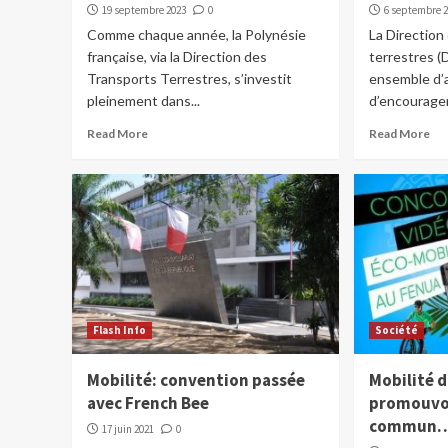
19 septembre 2023
0
6 septembre 
Comme chaque année, la Polynésie
La Direction
française, via la Direction des
terrestres (
Transports Terrestres, s’investit
ensemble d’a
pleinement dans...
d’encourager 
Read More
Read More
Flash Info
Société
Mobilité: convention passée
Mobilité 
avec French Bee
promouvoi
commun
17 juin 2021
0