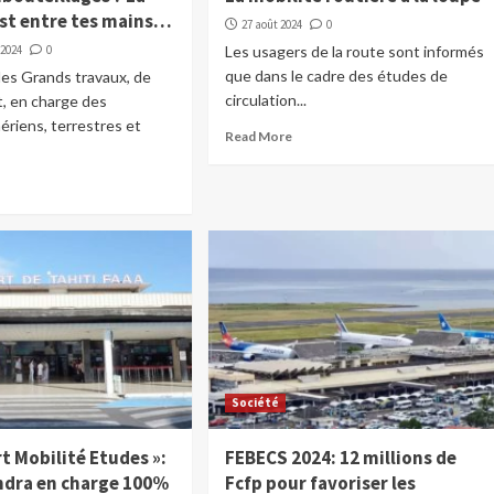
est entre tes mains…
27 août 2024
0
 2024
0
Les usagers de la route sont informés
que dans le cadre des études de
des Grands travaux, de
circulation...
, en charge des
ériens, terrestres et
Read More
Société
t Mobilité Etudes »:
FEBECS 2024: 12 millions de
endra en charge 100%
Fcfp pour favoriser les