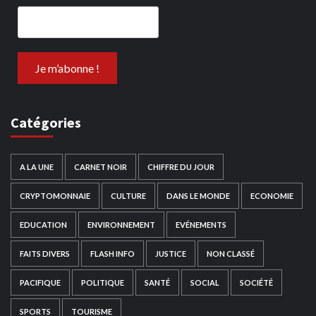
Catégories
A LA UNE
CARNET NOIR
CHIFFRE DU JOUR
CRYPTOMONNAIE
CULTURE
DANS LE MONDE
ECONOMIE
EDUCATION
ENVIRONNEMENT
EVÉNEMENTS
FAITS DIVERS
FLASH INFO
JUSTICE
NON CLASSÉ
PACIFIQUE
POLITIQUE
SANTÉ
SOCIAL
SOCIÉTÉ
SPORTS
TOURISME