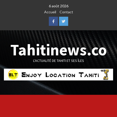
Skip
6 août 2026
to
Accueil
Contact
content
Facebook
Twitter
Tahitinews.co
L'ACTUALITÉ DE TAHITI ET SES ÎLES