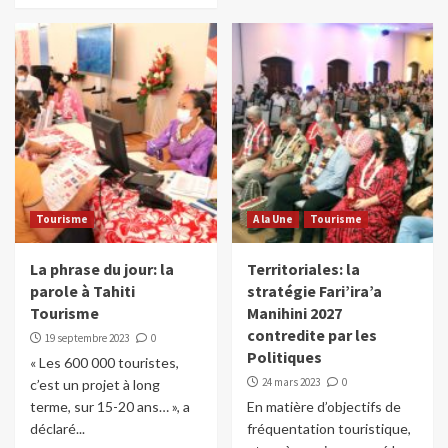
Tourisme
A la Une
Tourisme
La phrase du jour: la
Territoriales: la
parole à Tahiti
stratégie Fari’ira’a
Tourisme
Manihini 2027
contredite par les
19 septembre 2023
0
Politiques
« Les 600 000 touristes,
24 mars 2023
0
c’est un projet à long
terme, sur 15-20 ans… », a
En matière d’objectifs de
déclaré...
fréquentation touristique,