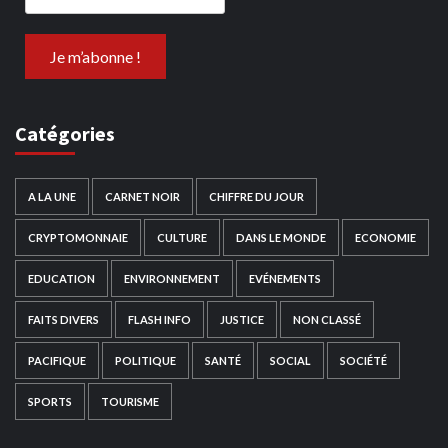
Catégories
A LA UNE
CARNET NOIR
CHIFFRE DU JOUR
CRYPTOMONNAIE
CULTURE
DANS LE MONDE
ECONOMIE
EDUCATION
ENVIRONNEMENT
EVÉNEMENTS
FAITS DIVERS
FLASH INFO
JUSTICE
NON CLASSÉ
PACIFIQUE
POLITIQUE
SANTÉ
SOCIAL
SOCIÉTÉ
SPORTS
TOURISME