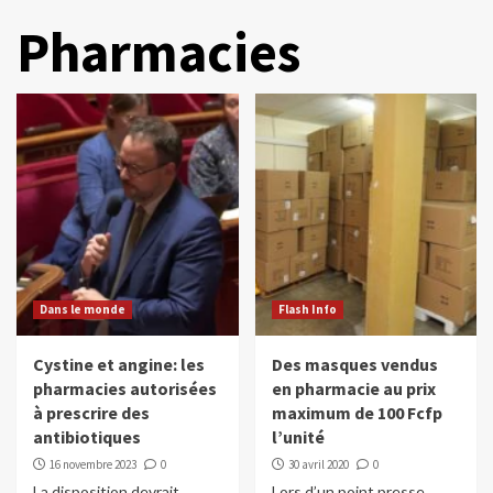
Pharmacies
Dans le monde
Flash Info
Cystine et angine: les
Des masques vendus
pharmacies autorisées
en pharmacie au prix
à prescrire des
maximum de 100 Fcfp
antibiotiques
l’unité
16 novembre 2023
0
30 avril 2020
0
La disposition devrait
Lors d’un point presse