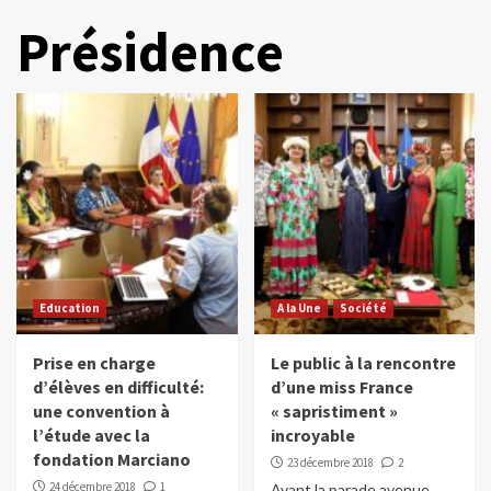
Présidence
Education
A la Une
Société
Prise en charge
Le public à la rencontre
d’élèves en difficulté:
d’une miss France
une convention à
« sapristiment »
l’étude avec la
incroyable
fondation Marciano
23 décembre 2018
2
24 décembre 2018
1
Avant la parade avenue