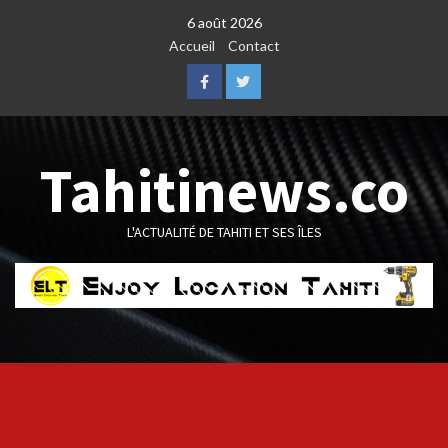
Skip
6 août 2026
to
Accueil
Contact
content
Facebook
Twitter
Tahitinews.co
L'ACTUALITÉ DE TAHITI ET SES ÎLES