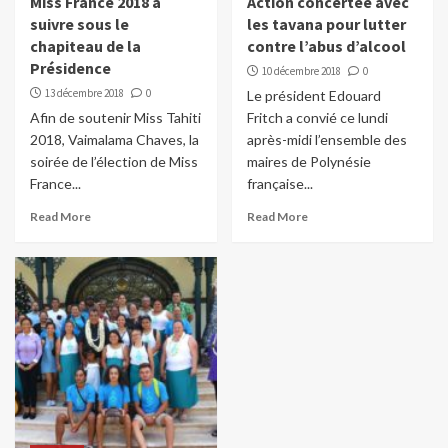
Miss France 2018 à
Action concertée avec
suivre sous le
les tavana pour lutter
chapiteau de la
contre l’abus d’alcool
Présidence
10 décembre 2018
0
13 décembre 2018
0
Le président Edouard
Afin de soutenir Miss Tahiti
Fritch a convié ce lundi
2018, Vaimalama Chaves, la
après-midi l’ensemble des
soirée de l’élection de Miss
maires de Polynésie
France...
française...
Read More
Read More