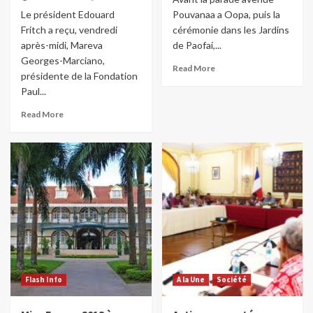
Le président Edouard
Pouvanaa a Oopa, puis la
Fritch a reçu, vendredi
cérémonie dans les Jardins
après-midi, Mareva
de Paofai,...
Georges-Marciano,
Read More
présidente de la Fondation
Paul...
Read More
Flash Info
A la Une
Société