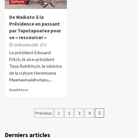
Culture
De Waikato à la
Présidence en passant
par Taputapuatea pour
se « ressourcer »
10 décembre 2018
0
Le président Edouard
Fritch, le vice-président
Teva Rohfritsch, le ministre
de la culture Heremoana
Maamaatuaiahutapu,...
Read More
Pagination
Previous
1
2
3
4
5
des
publications
Derniers articles