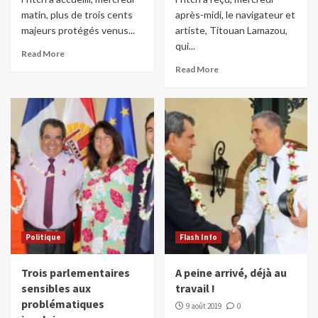
matin, plus de trois cents
après-midi, le navigateur et
majeurs protégés venus...
artiste, Titouan Lamazou,
qui...
Read More
Read More
Politique
Flash Info
Trois parlementaires
A peine arrivé, déjà au
sensibles aux
travail !
problématiques
9 août 2019
0