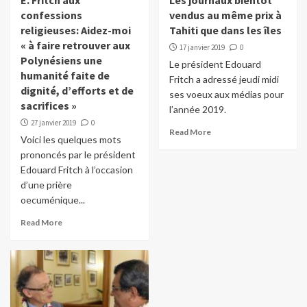
E. Fritch aux
Les journaux bientôt
confessions
vendus au même prix à
religieuses: Aidez-moi
Tahiti que dans les îles
« à faire retrouver aux
17 janvier 2019
0
Polynésiens une
Le président Edouard
humanité faite de
Fritch a adressé jeudi midi
dignité, d’efforts et de
ses voeux aux médias pour
sacrifices »
l’année 2019.
27 janvier 2019
0
Read More
Voici les quelques mots
prononcés par le président
Edouard Fritch à l’occasion
d’une prière
oecuménique...
Read More