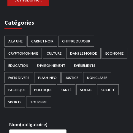
Catégories
A LA UNE
CARNET NOIR
CHIFFRE DU JOUR
CRYPTOMONNAIE
CULTURE
DANS LE MONDE
ECONOMIE
EDUCATION
ENVIRONNEMENT
EVÉNEMENTS
FAITS DIVERS
FLASH INFO
JUSTICE
NON CLASSÉ
PACIFIQUE
POLITIQUE
SANTÉ
SOCIAL
SOCIÉTÉ
SPORTS
TOURISME
Nom
(obligatoire)