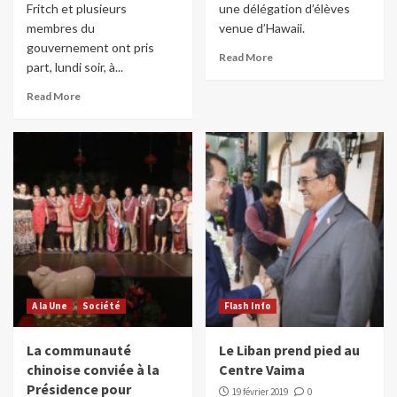
Fritch et plusieurs
une délégation d’élèves
membres du
venue d’Hawaii.
gouvernement ont pris
Read More
part, lundi soir, à...
Read More
A la Une
Société
Flash Info
La communauté
Le Liban prend pied au
chinoise conviée à la
Centre Vaima
Présidence pour
19 février 2019
0