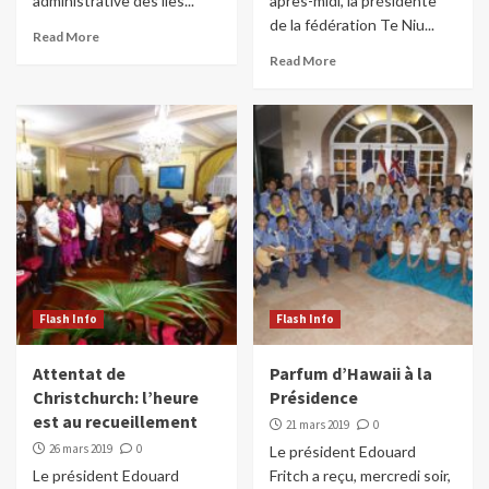
administrative des îles...
après-midi, la présidente
de la fédération Te Niu...
Read More
Read More
Flash Info
Flash Info
Attentat de
Parfum d’Hawaii à la
Christchurch: l’heure
Présidence
est au recueillement
21 mars 2019
0
26 mars 2019
0
Le président Edouard
Le président Edouard
Fritch a reçu, mercredi soir,