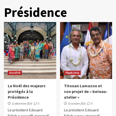
Présidence
Société
Flash Info
Le Noël des majeurs
Titouan Lamazou et
protégés à la
son projet de « bateau-
Présidence
atelier »
11 décembre 2019
0
31 octobre 2019
0
Le président Edouard
Le président Edouard
Fritch a accueilli, mercredi
Fritch a reçu, mercredi