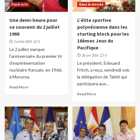
Flash Info
Dans le monde
Une demi-heure pour
L’élite sportive
se souvenir du 2 juillet
polynésienne dans les
1966
starting block pour les
16èmes Jeux du
2 juillet 2019
0
Pacifique
Le 2 juillet marque
28 juin 2019
0
l’anniversaire du premier tir
d’expérimentation
Le président, Edouard
nucléaire français, en 1966,
Fritch, a reçu, vendredi soir,
à Moruroa.
la délégation de Tahiti qui
participera aux...
Read More
Read More