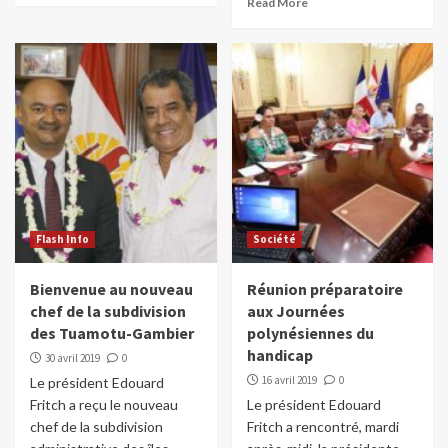
Read More
Flash Info
Société
Bienvenue au nouveau
Réunion préparatoire
chef de la subdivision
aux Journées
des Tuamotu-Gambier
polynésiennes du
handicap
30 avril 2019
0
16 avril 2019
0
Le président Edouard
Fritch a reçu le nouveau
Le président Edouard
chef de la subdivision
Fritch a rencontré, mardi