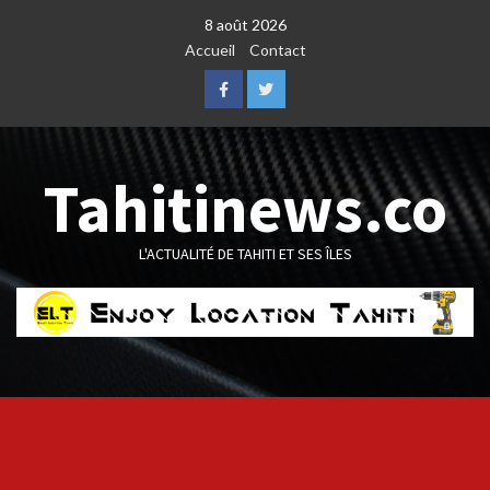
Skip
8 août 2026
to
Accueil
Contact
content
Facebook
Twitter
Tahitinews.co
L'ACTUALITÉ DE TAHITI ET SES ÎLES