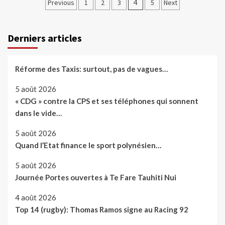
Pagination
Previous
1
2
3
4
5
Next
des
publications
Derniers articles
Réforme des Taxis: surtout, pas de vagues…
5 août 2026
« CDG » contre la CPS et ses téléphones qui sonnent
dans le vide…
5 août 2026
Quand l’Etat finance le sport polynésien…
5 août 2026
Journée Portes ouvertes à Te Fare Tauhiti Nui
4 août 2026
Top 14 (rugby): Thomas Ramos signe au Racing 92