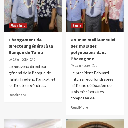
Flash Info
Santé
Changement de
Pour un meilleur suivi
directeur général à la
des malades
Banque de Tahiti
polynésiens dans
l’hexagone
25 juin 2019
0
25 juin 2019
0
Le nouveau directeur
général de la Banque de
Le président Edouard
Tahiti, Frédéric Panigot, et
Fritch a reçu, lundi après-
le directeur général...
midi, une délégation de
trois missionnaires
Read More
composée de...
Read More