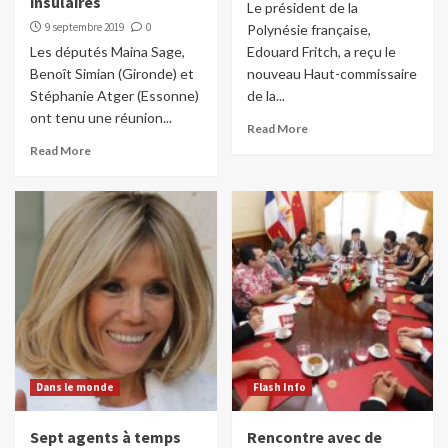
insulaires
Le président de la
9 septembre 2019
0
Polynésie française,
Les députés Maina Sage,
Edouard Fritch, a reçu le
Benoît Simian (Gironde) et
nouveau Haut-commissaire
Stéphanie Atger (Essonne)
de la...
ont tenu une réunion...
Read More
Read More
Dans le monde
Flash Info
Sept agents à temps
Rencontre avec de