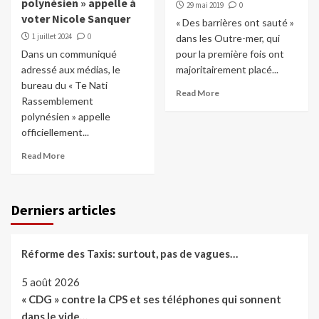
polynésien » appelle à
29 mai 2019
0
voter Nicole Sanquer
« Des barrières ont sauté »
1 juillet 2024
0
dans les Outre-mer, qui
Dans un communiqué
pour la première fois ont
adressé aux médias, le
majoritairement placé...
bureau du « Te Nati
Read More
Rassemblement
polynésien » appelle
officiellement...
Read More
Derniers articles
Réforme des Taxis: surtout, pas de vagues…
5 août 2026
« CDG » contre la CPS et ses téléphones qui sonnent
dans le vide…