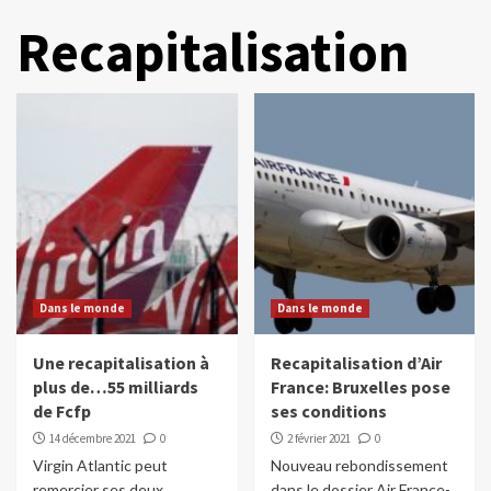
Recapitalisation
Dans le monde
Dans le monde
Une recapitalisation à
Recapitalisation d’Air
plus de…55 milliards
France: Bruxelles pose
de Fcfp
ses conditions
14 décembre 2021
0
2 février 2021
0
Virgin Atlantic peut
Nouveau rebondissement
remercier ses deux
dans le dossier Air France-