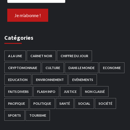
Catégories
A LA UNE
CARNET NOIR
CHIFFRE DU JOUR
CRYPTOMONNAIE
CULTURE
DANS LE MONDE
ECONOMIE
EDUCATION
ENVIRONNEMENT
EVÉNEMENTS
FAITS DIVERS
FLASH INFO
JUSTICE
NON CLASSÉ
PACIFIQUE
POLITIQUE
SANTÉ
SOCIAL
SOCIÉTÉ
SPORTS
TOURISME