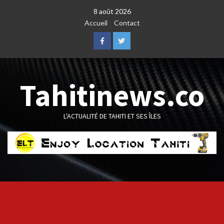
Skip
8 août 2026
to
Accueil
Contact
content
Facebook
Twitter
Tahitinews.co
L'ACTUALITÉ DE TAHITI ET SES ÎLES