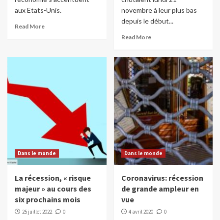
aux Etats-Unis.
novembre à leur plus bas
depuis le début...
Read More
Read More
Dans le monde
Dans le monde
La récession, « risque
Coronavirus: récession
majeur » au cours des
de grande ampleur en
six prochains mois
vue
25 juillet 2022
0
4 avril 2020
0