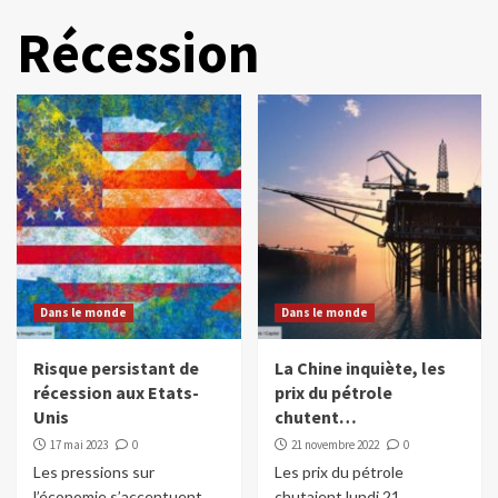
Récession
Dans le monde
Dans le monde
Risque persistant de
La Chine inquiète, les
récession aux Etats-
prix du pétrole
Unis
chutent…
17 mai 2023
0
21 novembre 2022
0
Les pressions sur
Les prix du pétrole
l’économie s’accentuent
chutaient lundi 21