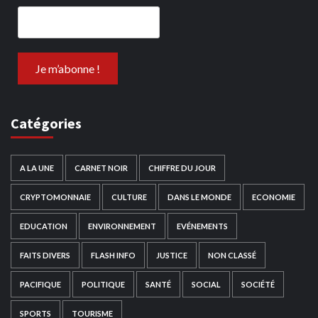
Catégories
A LA UNE
CARNET NOIR
CHIFFRE DU JOUR
CRYPTOMONNAIE
CULTURE
DANS LE MONDE
ECONOMIE
EDUCATION
ENVIRONNEMENT
EVÉNEMENTS
FAITS DIVERS
FLASH INFO
JUSTICE
NON CLASSÉ
PACIFIQUE
POLITIQUE
SANTÉ
SOCIAL
SOCIÉTÉ
SPORTS
TOURISME