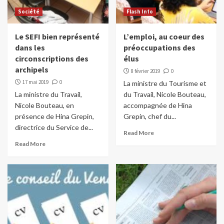
Société
Flash Info
Le SEFI bien représenté
L’emploi, au coeur des
dans les
préoccupations des
circonscriptions des
élus
archipels
8 février 2019
0
17 mai 2019
0
La ministre du Tourisme et
La ministre du Travail,
du Travail, Nicole Bouteau,
Nicole Bouteau, en
accompagnée de Hina
présence de Hina Grepin,
Grepin, chef du...
directrice du Service de...
Read More
Read More