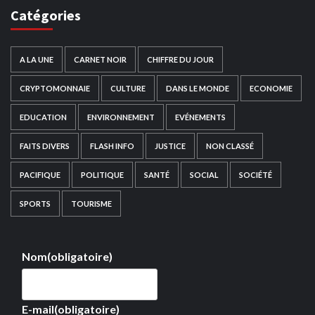
Catégories
A LA UNE
CARNET NOIR
CHIFFRE DU JOUR
CRYPTOMONNAIE
CULTURE
DANS LE MONDE
ECONOMIE
EDUCATION
ENVIRONNEMENT
EVÉNEMENTS
FAITS DIVERS
FLASH INFO
JUSTICE
NON CLASSÉ
PACIFIQUE
POLITIQUE
SANTÉ
SOCIAL
SOCIÉTÉ
SPORTS
TOURISME
Nom
(obligatoire)
E-mail
(obligatoire)