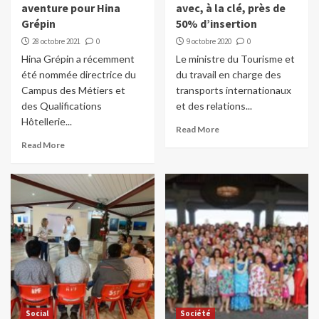
aventure pour Hina
avec, à la clé, près de
Grépin
50% d’insertion
28 octobre 2021
0
9 octobre 2020
0
Hina Grépin a récemment
Le ministre du Tourisme et
été nommée directrice du
du travail en charge des
Campus des Métiers et
transports internationaux
des Qualifications
et des relations...
Hôtellerie...
Read More
Read More
Social
Société