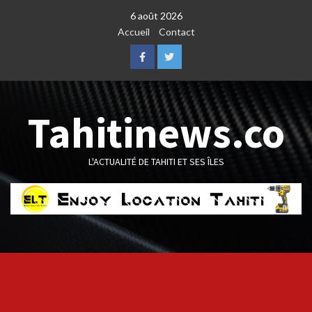
Skip
6 août 2026
to
Accueil
Contact
content
Facebook
Twitter
Tahitinews.co
L'ACTUALITÉ DE TAHITI ET SES ÎLES