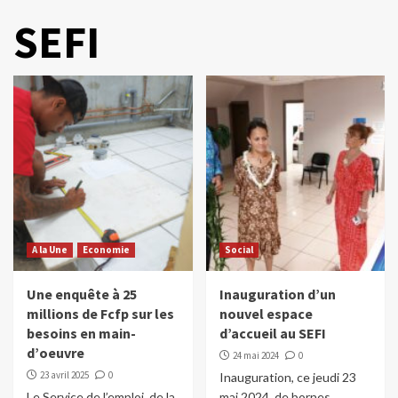
SEFI
A la Une
Economie
Social
Une enquête à 25
Inauguration d’un
millions de Fcfp sur les
nouvel espace
besoins en main-
d’accueil au SEFI
d’oeuvre
24 mai 2024
0
23 avril 2025
0
Inauguration, ce jeudi 23
Le Service de l’emploi, de la
mai 2024, de bornes