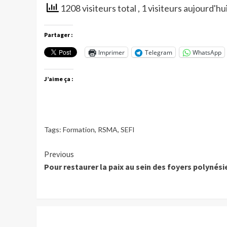
1208 visiteurs total
, 1 visiteurs aujourd'hu
Partager :
Imprimer
Telegram
WhatsApp
J’aime ça :
Tags:
Formation
,
RSMA
,
SEFI
Continue
Previous
Pour restaurer la paix au sein des foyers polynési
Reading