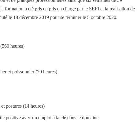
n et de pratiques professionnelles ainsi que six semaines de 39
la formation a été pris en pris en charge par le
SEFI
et la réalisation de
buté le 18 décembre 2019 pour se terminer le 5 octobre
2020.
 (560 heures)
her et poissonnier (79 heures)
 et postures (14 heures)
tie positive avec un emploi à la clé dans le domaine.