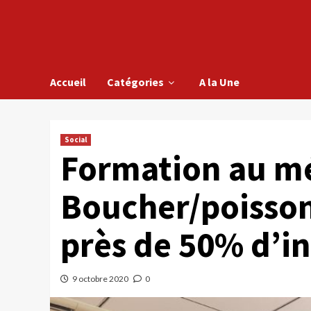
Accueil
Catégories
A la Une
Social
Formation au mé
Boucher/poissonn
près de 50% d’i
9 octobre 2020
0