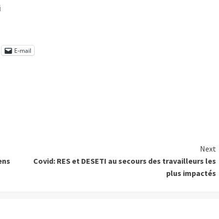
i
E-mail
Next
ens
Covid: RES et DESETI au secours des travailleurs les
plus impactés