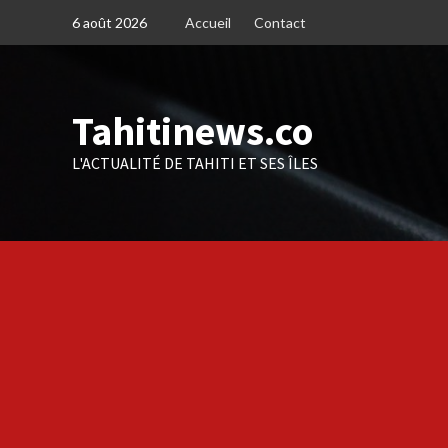
Skip
6 août 2026
Accueil
Contact
to
content
Tahitinews.co
L'ACTUALITÉ DE TAHITI ET SES ÎLES