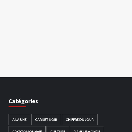
Catégories
A LA UNE
CARNET NOIR
CHIFFRE DU JOUR
CRYPTOMONNAIE
CULTURE
DANS LE MONDE