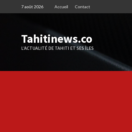
Skip
7 août 2026
Accueil
Contact
to
content
Tahitinews.co
L'ACTUALITÉ DE TAHITI ET SES ÎLES