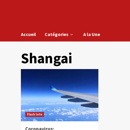
Accueil
Catégories
A la Une
Shangai
Flash Info
Coronavirus: