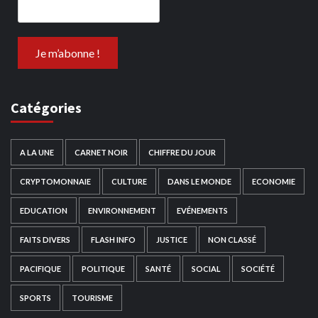
Catégories
A LA UNE
CARNET NOIR
CHIFFRE DU JOUR
CRYPTOMONNAIE
CULTURE
DANS LE MONDE
ECONOMIE
EDUCATION
ENVIRONNEMENT
EVÉNEMENTS
FAITS DIVERS
FLASH INFO
JUSTICE
NON CLASSÉ
PACIFIQUE
POLITIQUE
SANTÉ
SOCIAL
SOCIÉTÉ
SPORTS
TOURISME