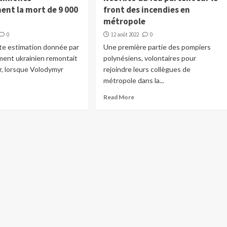
ment la mort de 9 000
front des incendies en
métropole
0
12 août 2022
0
te estimation donnée par
Une première partie des pompiers
ment ukrainien remontait
polynésiens, volontaires pour
er, lorsque Volodymyr
rejoindre leurs collègues de
métropole dans la...
Read More