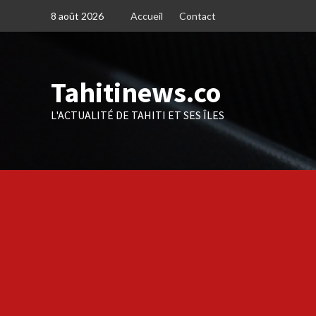
Skip
8 août 2026
Accueil
Contact
to
content
Tahitinews.co
L'ACTUALITÉ DE TAHITI ET SES ÎLES