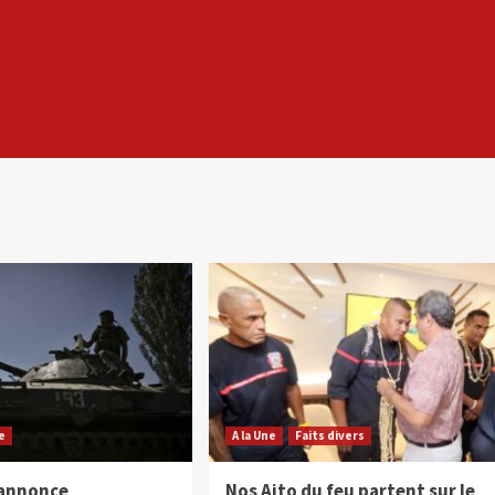
e
A la Une
Faits divers
 annonce
Nos Aito du feu partent sur le