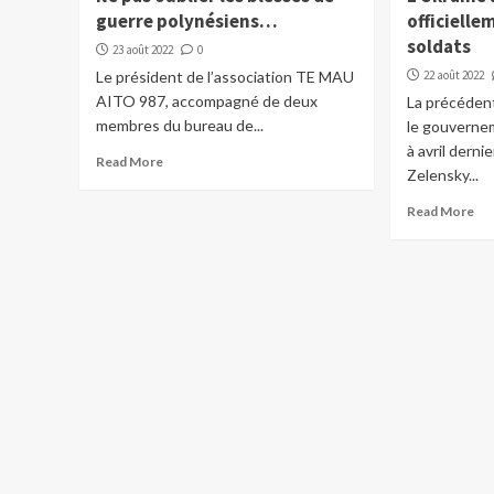
guerre polynésiens…
officielle
soldats
23 août 2022
0
Le président de l’association TE MAU
22 août 2022
AITO 987, accompagné de deux
La précéden
membres du bureau de...
le gouverne
à avril derni
Read More
Zelensky...
Read More