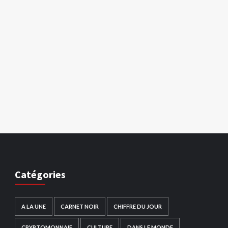
Catégories
A LA UNE
CARNET NOIR
CHIFFRE DU JOUR
CRYPTOMONNAIE
CULTURE
DANS LE MONDE