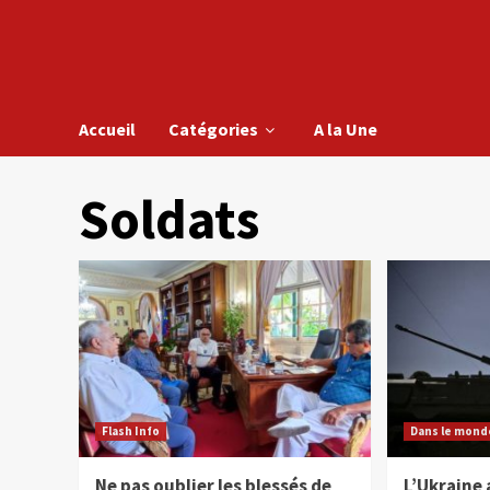
Accueil
Catégories
A la Une
Soldats
Flash Info
Dans le mond
Ne pas oublier les blessés de
L’Ukraine