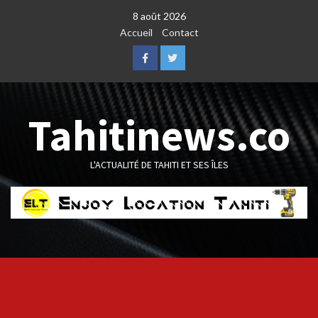
Skip
8 août 2026
to
Accueil
Contact
content
Facebook
Twitter
Tahitinews.co
L'ACTUALITÉ DE TAHITI ET SES ÎLES