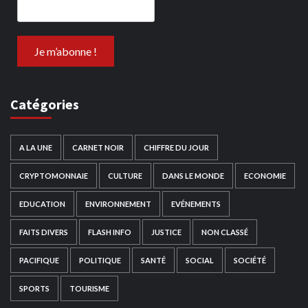
Catégories
A LA UNE
CARNET NOIR
CHIFFRE DU JOUR
CRYPTOMONNAIE
CULTURE
DANS LE MONDE
ECONOMIE
EDUCATION
ENVIRONNEMENT
EVÉNEMENTS
FAITS DIVERS
FLASH INFO
JUSTICE
NON CLASSÉ
PACIFIQUE
POLITIQUE
SANTÉ
SOCIAL
SOCIÉTÉ
SPORTS
TOURISME