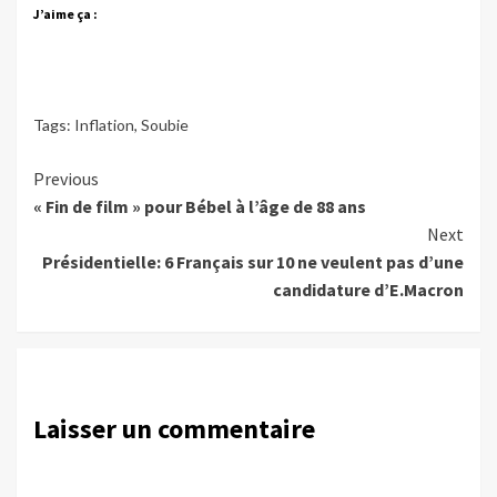
J’aime ça :
Tags:
Inflation
,
Soubie
Continue
Previous
« Fin de film » pour Bébel à l’âge de 88 ans
Reading
Next
Présidentielle: 6 Français sur 10 ne veulent pas d’une
candidature d’E.Macron
Laisser un commentaire