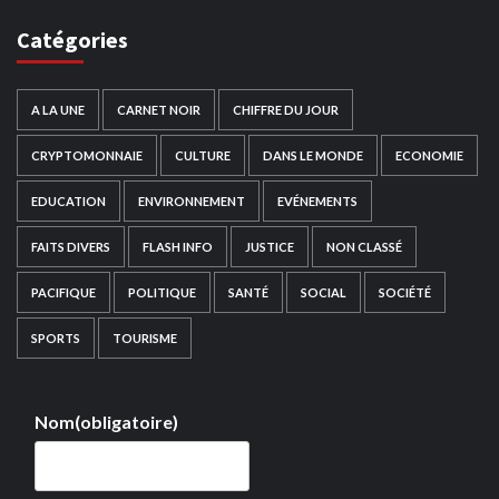
Catégories
A LA UNE
CARNET NOIR
CHIFFRE DU JOUR
CRYPTOMONNAIE
CULTURE
DANS LE MONDE
ECONOMIE
EDUCATION
ENVIRONNEMENT
EVÉNEMENTS
FAITS DIVERS
FLASH INFO
JUSTICE
NON CLASSÉ
PACIFIQUE
POLITIQUE
SANTÉ
SOCIAL
SOCIÉTÉ
SPORTS
TOURISME
Nom
(obligatoire)