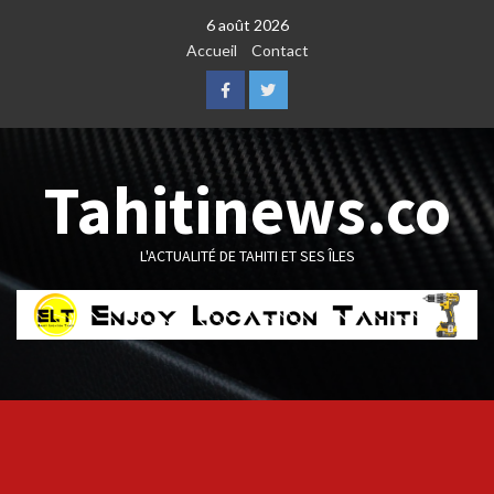
Skip
6 août 2026
to
Accueil
Contact
content
Facebook
Twitter
Tahitinews.co
L'ACTUALITÉ DE TAHITI ET SES ÎLES