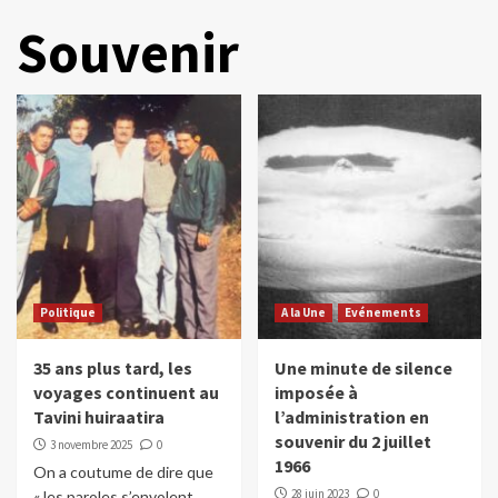
Souvenir
Politique
A la Une
Evénements
35 ans plus tard, les
Une minute de silence
voyages continuent au
imposée à
Tavini huiraatira
l’administration en
souvenir du 2 juillet
3 novembre 2025
0
1966
On a coutume de dire que
28 juin 2023
0
« les paroles s’envolent