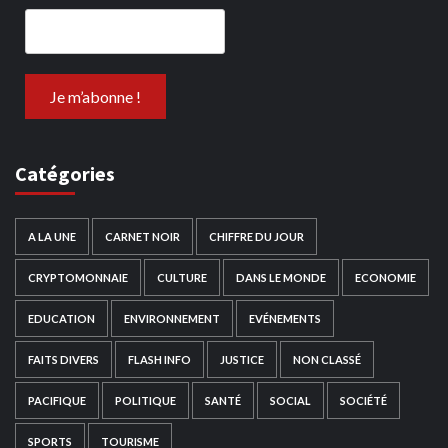
Catégories
A LA UNE
CARNET NOIR
CHIFFRE DU JOUR
CRYPTOMONNAIE
CULTURE
DANS LE MONDE
ECONOMIE
EDUCATION
ENVIRONNEMENT
EVÉNEMENTS
FAITS DIVERS
FLASH INFO
JUSTICE
NON CLASSÉ
PACIFIQUE
POLITIQUE
SANTÉ
SOCIAL
SOCIÉTÉ
SPORTS
TOURISME