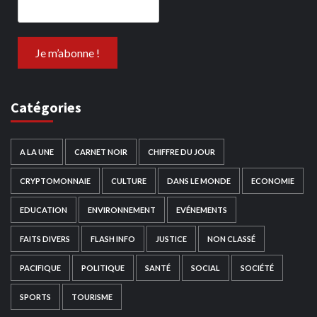
Catégories
A LA UNE
CARNET NOIR
CHIFFRE DU JOUR
CRYPTOMONNAIE
CULTURE
DANS LE MONDE
ECONOMIE
EDUCATION
ENVIRONNEMENT
EVÉNEMENTS
FAITS DIVERS
FLASH INFO
JUSTICE
NON CLASSÉ
PACIFIQUE
POLITIQUE
SANTÉ
SOCIAL
SOCIÉTÉ
SPORTS
TOURISME