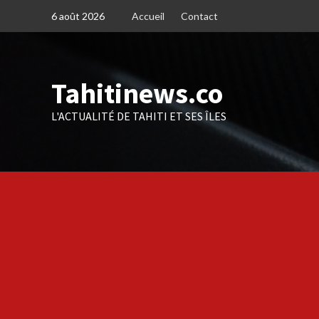
Skip
6 août 2026
Accueil
Contact
to
content
Tahitinews.co
L'ACTUALITÉ DE TAHITI ET SES ÎLES