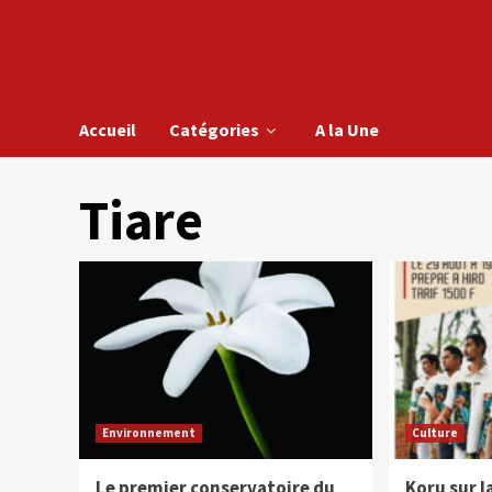
Accueil
Catégories
A la Une
Tiare
Environnement
Culture
Le premier conservatoire du
Koru sur l