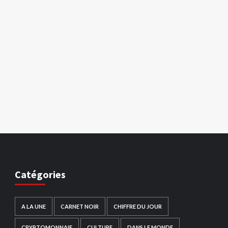
Catégories
A LA UNE
CARNET NOIR
CHIFFRE DU JOUR
CRYPTOMONNAIE
CULTURE
DANS LE MONDE