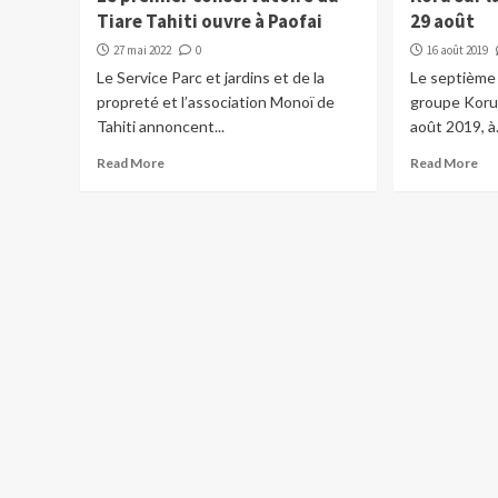
Tiare Tahiti ouvre à Paofai
29 août
27 mai 2022
0
16 août 2019
Le Service Parc et jardins et de la
Le septième 
propreté et l’association Monoï de
groupe Koru 
Tahiti annoncent...
août 2019, à.
Read More
Read More