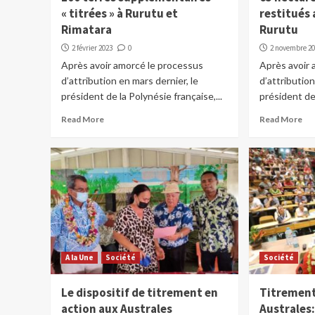
« titrées » à Rurutu et
restitués 
Rimatara
Rurutu
2 février 2023
0
2 novembre 2
Après avoir amorcé le processus
Après avoir 
d’attribution en mars dernier, le
d’attribution
président de la Polynésie française,...
président de 
Read More
Read More
A la Une
Société
Société
Le dispositif de titrement en
Titrement
action aux Australes
Australes