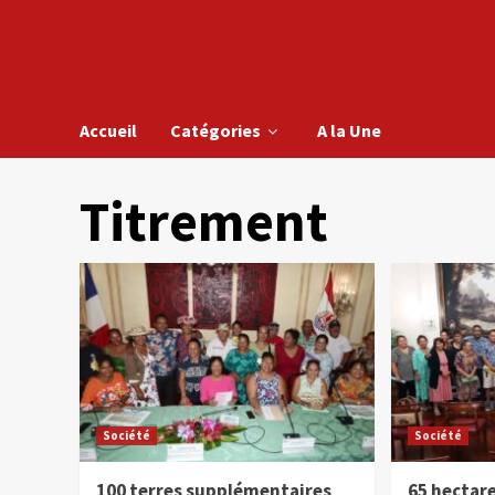
Accueil
Catégories
A la Une
Titrement
Société
Société
100 terres supplémentaires
65 hectar