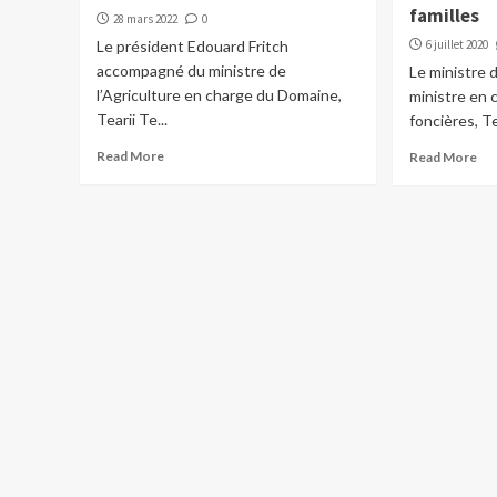
familles
28 mars 2022
0
Le président Edouard Fritch
6 juillet 2020
accompagné du ministre de
Le ministre 
l’Agriculture en charge du Domaine,
ministre en 
Tearii Te...
foncières, Te
Read More
Read More