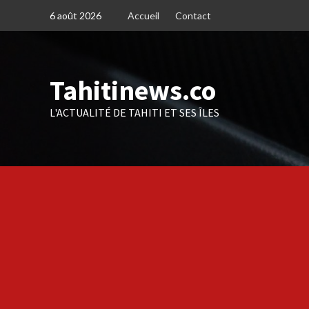
Skip
6 août 2026
Accueil
Contact
to
content
Tahitinews.co
L'ACTUALITÉ DE TAHITI ET SES ÎLES