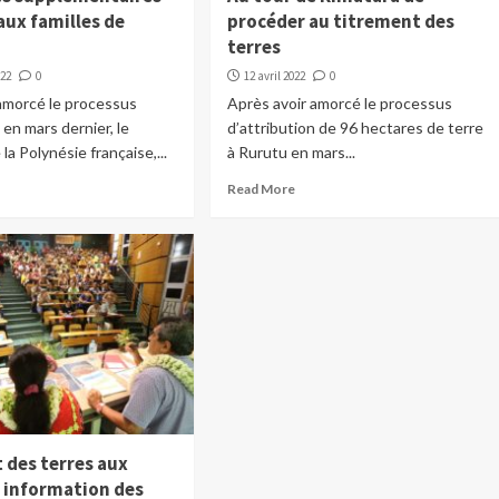
aux familles de
procéder au titrement des
terres
022
0
12 avril 2022
0
amorcé le processus
Après avoir amorcé le processus
 en mars dernier, le
d’attribution de 96 hectares de terre
la Polynésie française,...
à Rurutu en mars...
Read More
 des terres aux
: information des