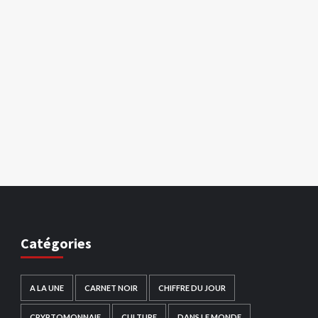
Catégories
A LA UNE
CARNET NOIR
CHIFFRE DU JOUR
CRYPTOMONNAIE
CULTURE
DANS LE MONDE