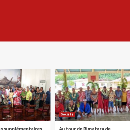
Société
es supplémentaires
Au tour de Rimatara de