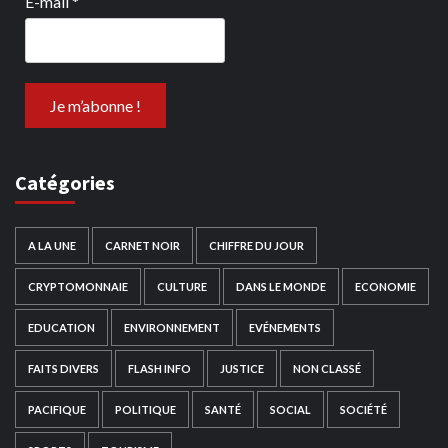
E-mail
*
Catégories
A LA UNE
CARNET NOIR
CHIFFRE DU JOUR
CRYPTOMONNAIE
CULTURE
DANS LE MONDE
ECONOMIE
EDUCATION
ENVIRONNEMENT
EVÉNEMENTS
FAITS DIVERS
FLASH INFO
JUSTICE
NON CLASSÉ
PACIFIQUE
POLITIQUE
SANTÉ
SOCIAL
SOCIÉTÉ