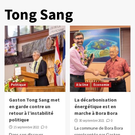
Tong Sang
Politique
A la Une
Economie
Gaston Tong Sang met
La décarbonisation
en garde contre un
énergétique est en
retour à l’instabilité
marche à Bora Bora
politique
30 septembre 2021
0
15 septembre 2022
0
La commune de Bora Bora
Dans son discours
représentée par Gaston