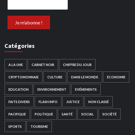
Catégories
A LA UNE
CARNET NOIR
CHIFFRE DU JOUR
CRYPTOMONNAIE
CULTURE
DANS LE MONDE
ECONOMIE
EDUCATION
ENVIRONNEMENT
EVÉNEMENTS
FAITS DIVERS
FLASH INFO
JUSTICE
NON CLASSÉ
PACIFIQUE
POLITIQUE
SANTÉ
SOCIAL
SOCIÉTÉ
SPORTS
TOURISME