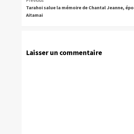
Continue
Tarahoi salue la mémoire de Chantal Jeanne, ép
Reading
Aitamai
Laisser un commentaire