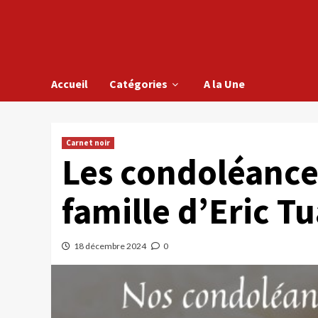
Accueil
Catégories
A la Une
Carnet noir
Les condoléances
famille d’Eric T
18 décembre 2024
0