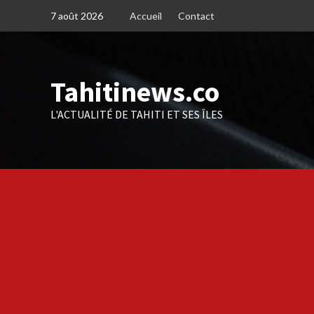
Skip
7 août 2026
Accueil
Contact
to
content
Tahitinews.co
L'ACTUALITÉ DE TAHITI ET SES ÎLES