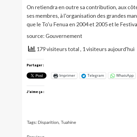
On retiendra en outre sa contribution, aux côt
ses membres, à l’organisation des grandes mani
que le To’u Fenua en 2004 et 2005 et le Festiva
source: Gouvernement
179 visiteurs total
, 1 visiteurs aujourd'hui
Partager :
Imprimer
Telegram
WhatsApp
J’aime ça :
Tags:
Disparition
,
Tuahine
Previous