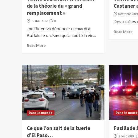
de la théorie du « grand
Castaner 
remplacement »
6 octobre 2019
17 mai 2022
0
Des « failles
Joe Biden va dénoncer ce mardi à
Read More
Buffalo le racisme qui a coûté la vie...
Read More
Dans le monde
Dans le mond
Ce que l’on sait de la tuerie
Fusillade 
d’El Paso…
3 août 2019