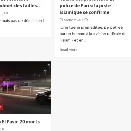
admet des failles…
police de Paris: la piste
islamique se confirme
0
 » mais pas de démission !
5 octobre 2019
0
Une tuerie préméditée, perpétrée
par un homme à la « vision radicale de
l’islam » et en...
Read More
e
à El Paso: 20 morts
0