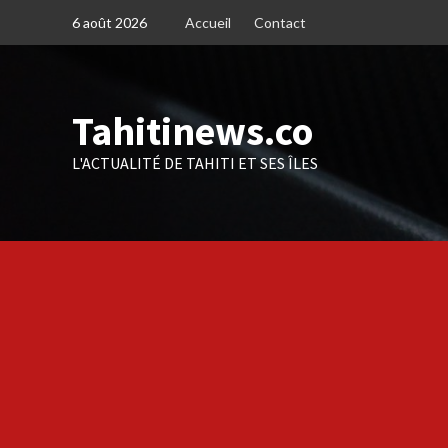
Skip
6 août 2026
Accueil
Contact
to
content
Tahitinews.co
L'ACTUALITÉ DE TAHITI ET SES ÎLES