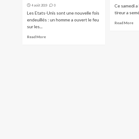
4 août 2019
0
Ce samedi a E
tireur a semé
Les Etats-Unis sont une nouvelle fois
endeuillés : un homme a ouvert le feu
Read More
sur les...
Read More