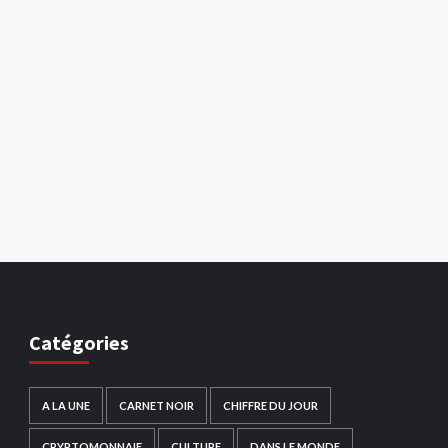
Catégories
A LA UNE
CARNET NOIR
CHIFFRE DU JOUR
CRYPTOMONNAIE
CULTURE
DANS LE MONDE