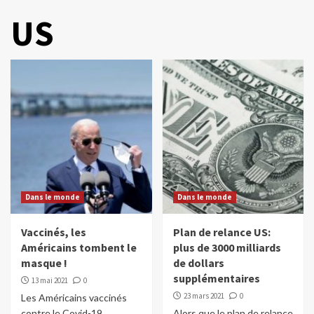
US
Dans le monde
Dans le monde
Vaccinés, les
Plan de relance US:
Américains tombent le
plus de 3000 milliards
masque !
de dollars
supplémentaires
13 mai 2021
0
23 mars 2021
0
Les Américains vaccinés
contre le Covid-19
Alors que le plan de relance