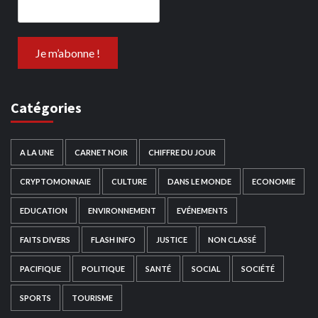
Catégories
A LA UNE
CARNET NOIR
CHIFFRE DU JOUR
CRYPTOMONNAIE
CULTURE
DANS LE MONDE
ECONOMIE
EDUCATION
ENVIRONNEMENT
EVÉNEMENTS
FAITS DIVERS
FLASH INFO
JUSTICE
NON CLASSÉ
PACIFIQUE
POLITIQUE
SANTÉ
SOCIAL
SOCIÉTÉ
SPORTS
TOURISME