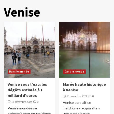
Venise
Dans le monde
Dans le monde
Venise sous l’eau: les
Marée haute historique
dégâts estimés à 1
à Venise
milliard d’euros
13 novembre 2019
0
16 novembre 2019
0
Venise connaît ce
Venise inondée se
mardi une « acqua alta »,
préparait pour un troisième
une marée haute,