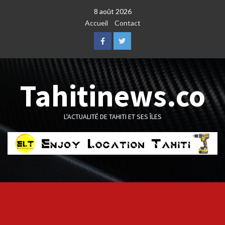
Skip
8 août 2026
to
Accueil
Contact
content
Facebook
Twitter
Tahitinews.co
L'ACTUALITÉ DE TAHITI ET SES ÎLES