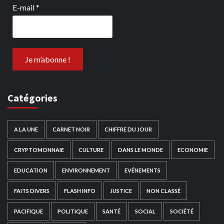
E-mail
*
Catégories
A LA UNE
CARNET NOIR
CHIFFRE DU JOUR
CRYPTOMONNAIE
CULTURE
DANS LE MONDE
ECONOMIE
EDUCATION
ENVIRONNEMENT
EVÉNEMENTS
FAITS DIVERS
FLASH INFO
JUSTICE
NON CLASSÉ
PACIFIQUE
POLITIQUE
SANTÉ
SOCIAL
SOCIÉTÉ