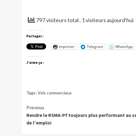
797 visiteurs total
, 1 visiteurs aujourd'hui
Partager :
Imprimer
Telegram
WhatsApp
J’aime ça :
Tags:
Vols commerciaux
Continue
Previous
Rendre le RSMA-Pf toujours plus performant au s
Reading
de l’emploi