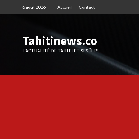
Skip
6 août 2026
Accueil
Contact
to
content
Tahitinews.co
L'ACTUALITÉ DE TAHITI ET SES ÎLES