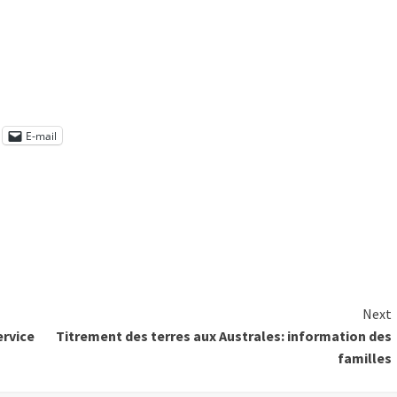
E-mail
Next
ervice
Titrement des terres aux Australes: information des
familles