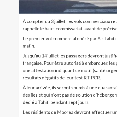
À compter du 3 juillet, les vols commerciaux re
rappelle le haut-commissariat, avant de précis
Le premier vol commercial opéré par Air Tahiti N
matin.
Jusqu’au 14 juillet les passagers devront justi
française. Pour être autorisé à embarquer, le
une attestation indiquant ce motif (santé urgen
résultats négatifs de leur test RT-PCR.
À leur arrivée, ils seront soumis à une quaranta
des îles et qui n’ont pas de solution d’héberge
dédié à Tahiti pendant sept jours.
Les résidents de Moorea devront effectuer une