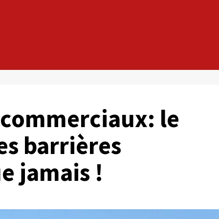
s commerciaux: le
es barrières
e jamais !