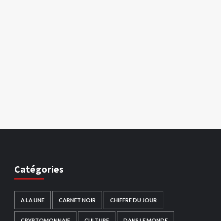
Catégories
A LA UNE
CARNET NOIR
CHIFFRE DU JOUR
CRYPTOMONNAIE
CULTURE
DANS LE MONDE