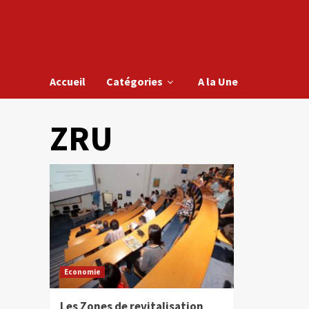
Accueil
Catégories
A la Une
ZRU
Economie
Les Zones de revitalisation