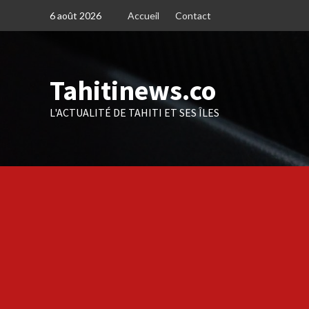
Skip
6 août 2026
Accueil
Contact
to
content
Tahitinews.co
L'ACTUALITÉ DE TAHITI ET SES ÎLES