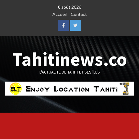
Skip
8 août 2026
to
Accueil
Contact
content
Facebook
Twitter
Tahitinews.co
L'ACTUALITÉ DE TAHITI ET SES ÎLES