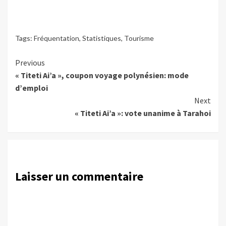
Tags:
Fréquentation
,
Statistiques
,
Tourisme
Continue
Previous
« Titeti Ai’a », coupon voyage polynésien: mode
Reading
d’emploi
Next
« Titeti Ai’a »: vote unanime à Tarahoi
Laisser un commentaire