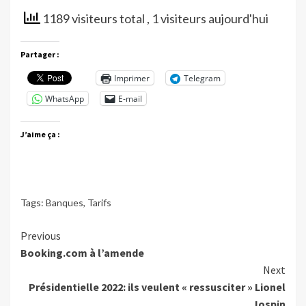
1189 visiteurs total
, 1 visiteurs aujourd'hui
Partager :
Imprimer
Telegram
WhatsApp
E-mail
J’aime ça :
Tags:
Banques
,
Tarifs
Continue
Previous
Booking.com à l’amende
Reading
Next
Présidentielle 2022: ils veulent « ressusciter » Lionel
Jospin